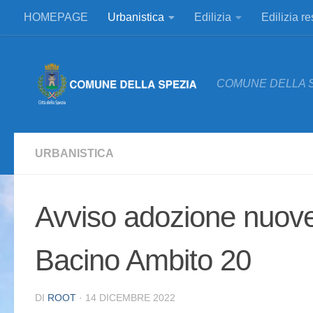
HOMEPAGE
Urbanistica
Edilizia
Edilizia r
Salta al contenuto
COMUNE DELLA 
URBANISTICA
Avviso adozione nuove 
Bacino Ambito 20
DI
ROOT
·
14 DICEMBRE 2022