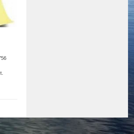
756
t.