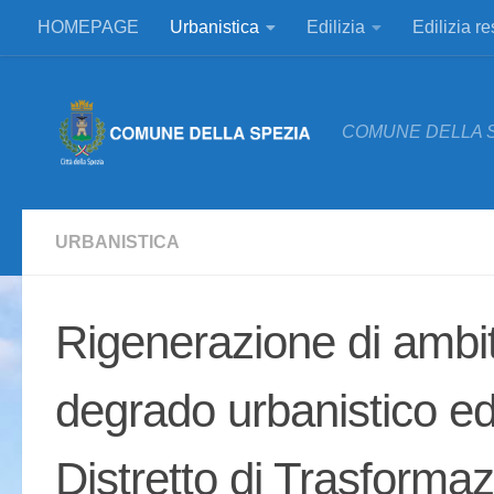
HOMEPAGE
Urbanistica
Edilizia
Edilizia r
Salta al contenuto
COMUNE DELLA 
URBANISTICA
Rigenerazione di ambiti
degrado urbanistico ed 
Distretto di Trasforma