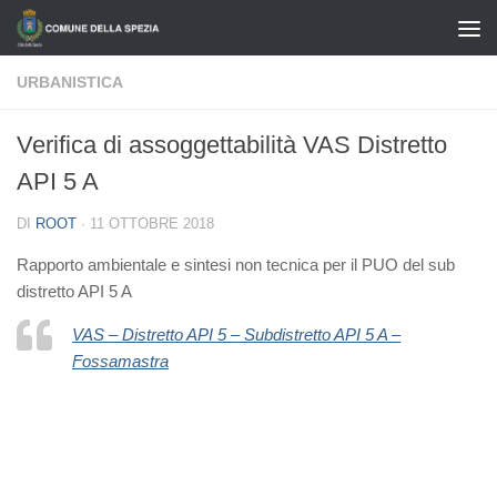
Salta al contenuto
URBANISTICA
Verifica di assoggettabilità VAS Distretto
API 5 A
DI
ROOT
·
11 OTTOBRE 2018
Rapporto ambientale e sintesi non tecnica per il PUO del sub
distretto API 5 A
VAS – Distretto API 5 – Subdistretto API 5 A –
Fossamastra