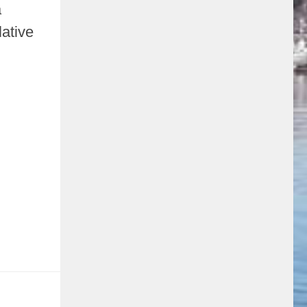
a
lative