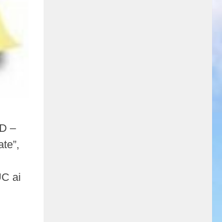
AD –
ate”,
UC ai