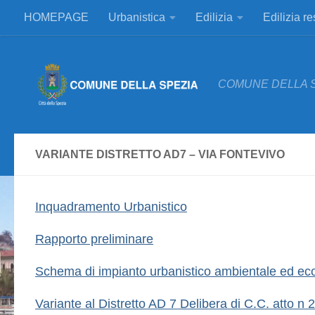
HOMEPAGE
Urbanistica
Edilizia
Edilizia r
Salta al contenuto
COMUNE DELLA 
VARIANTE DISTRETTO AD7 – VIA FONTEVIVO
Inquadramento Urbanistico
Rapporto preliminare
Schema di impianto urbanistico ambientale ed ec
Variante al Distretto AD 7 Delibera di C.C. atto n 