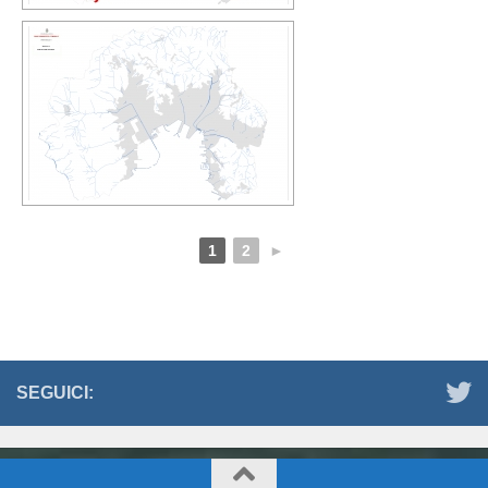
1
2
►
SEGUICI: