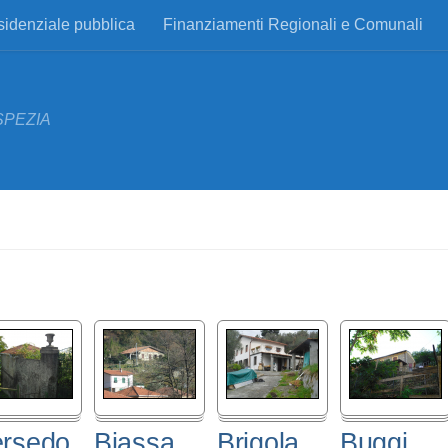
esidenziale pubblica
Finanziamenti Regionali e Comunali
SPEZIA
rsedo
Biassa
Brigola
…
Buggi