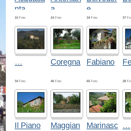
nta
a
e
10
Foto
24
Foto
34
Foto
37
Fo
…
Coregna
Fabiano
Fe
34
Foto
46
Foto
65
Foto
28
Fo
Il Piano
Maggian
Marinasc
…