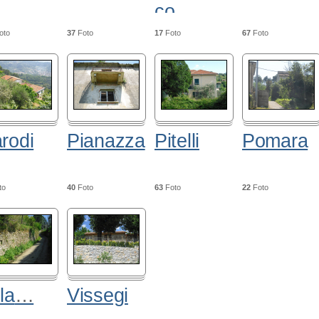
co
oto
37
Foto
17
Foto
67
Foto
rodi
Pianazza
Pitelli
Pomara
to
40
Foto
63
Foto
22
Foto
lla
…
Vissegi