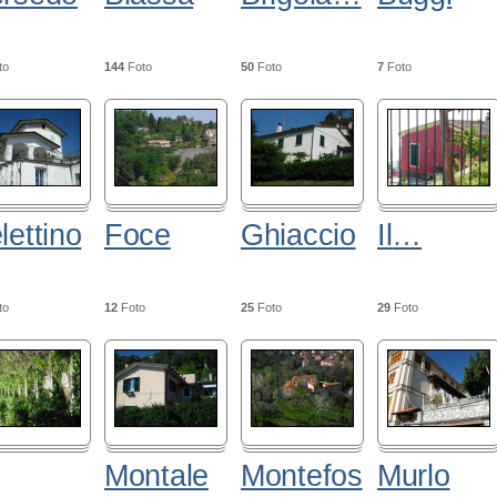
to
144
Foto
50
Foto
7
Foto
lettino
Foce
Ghiaccio
Il
…
to
12
Foto
25
Foto
29
Foto
Montale
Montefos
Murlo