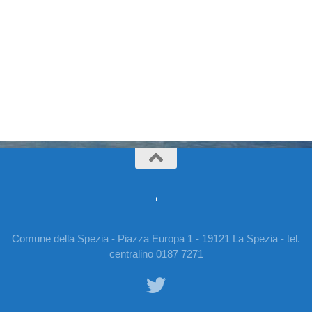
Comune della Spezia - Piazza Europa 1 - 19121 La Spezia - tel.
centralino 0187 7271