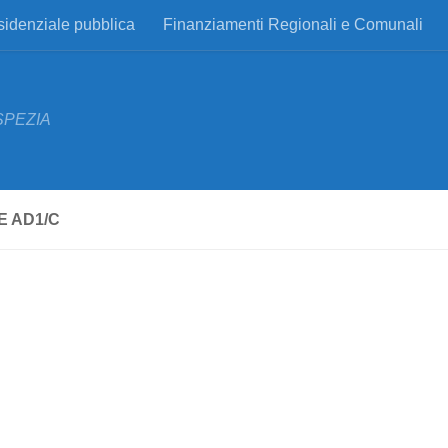
esidenziale pubblica
Finanziamenti Regionali e Comunali
SPEZIA
E AD1/C