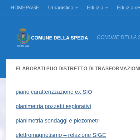
HOMEPAGE
Urbanistica
Edilizia
Edilizia r
Salta al contenuto
COMUNE DELLA 
ELABORATI PUO DISTRETTO DI TRASFORMAZION
piano caratterizzazione ex SIO
planimetria pozzetti esplorativi
planimetria sondaggi e piezometri
elettromagnetismo – relazione SIGE