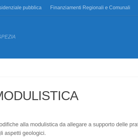
esidenziale pubblica
Finanziamenti Regionali e Comunali
SPEZIA
ODULISTICA
difiche alla modulistica da allegare a supporto delle pra
i aspetti geologici.