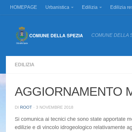
HOMEPAGE
Urbanistica
Edilizia
Edilizia r
Salta al contenuto
COMUNE DELLA 
EDILIZIA
AGGIORNAMENTO M
DI
ROOT
·
3 NOVEMBRE 2018
Si comunica ai tecnici che sono state apportate mo
edilizie e di vincolo idrogeologico relativamente agl